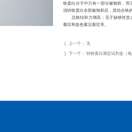
铁蛋白分子中只有一部分被饱和，而另
清转铁蛋白全部被饱和后，其结合铁
总铁结和力增高：见于缺铁性贫
毒症和血色素沉着症等。
ꁇ
上一个：
无
ꄴ
下一个：
转铁蛋白测定试剂盒（免
ꄲ