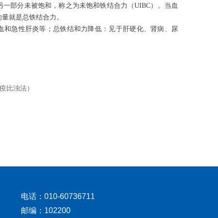
一部分未被饱和，称之为未饱和铁结合力（UIBC）。当血
的量就是总铁结合力。
血和急性肝炎等；总铁结和力降低：见于肝硬化、肾病、尿
疫比浊法）
电话：010-60736711
邮编：102200