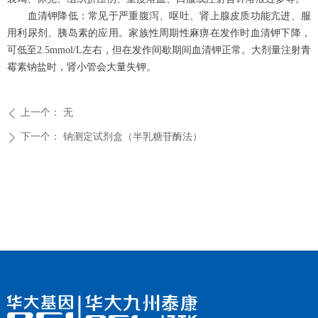
血清钾降低：常见于严重腹泻、呕吐、肾上腺皮质功能亢进、服
用利尿剂、胰岛素的应用。家族性周期性麻痹在发作时血清钾下降，
可低至2.5mmol/L左右，但在发作间歇期间血清钾正常。大剂量注射青
霉素钠盐时，肾小管会大量失钾。
上一个：
无
ꄴ
下一个：
钠测定试剂盒（半乳糖苷酶法）
ꄲ