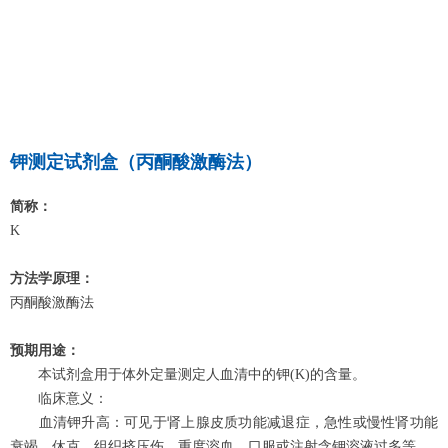
钾测定试剂盒（丙酮酸激酶法）
简称：
K
方法学原理：
丙酮酸激酶法
预期用途：
本试剂盒用于体外定量测定人血清中的钾(K)的含量。
临床意义：
血清钾升高：可见于肾上腺皮质功能减退症，急性或慢性肾功能
衰竭、休克、组织挤压伤、重度溶血、口服或注射含钾溶液过多等。