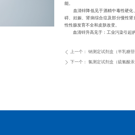
能。
血清锌降低见于酒精中毒性硬化
碍、妊娠、肾病综合症及部分慢性肾
性性腺发育不全和皮肤改变。
血清锌升高见于：工业污染引起
ꁇ
上一个：
钠测定试剂盒（半乳糖苷
ꄴ
下一个：
氯测定试剂盒（硫氰酸汞
ꄲ