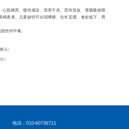
、心肌梗死、慢性感染、营养不良、恶性贫血、胃肠吸收障
衰竭患者。儿童缺锌可出现嗜睡、生长迟缓、食欲低下、男
的急性锌中毒。
酶法）
法）
电话：010-60736711