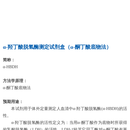
α-羟丁酸脱氢酶测定试剂盒（α-酮丁酸底物法）
简称：
α-HBDH
方法学原理：
α-酮丁酸底物法
预期用途：
本试剂用于体外定量测定人血清中α-羟丁酸脱氢酶(α-HBDH)的活
性。
α-羟丁酸脱氢酶的活性定义为：当用α-酮丁酸作为底物时所获得
的乳酸脱氢酶（LDH）的活性。LDH-1较其它同工酶对α-酮丁酸有更