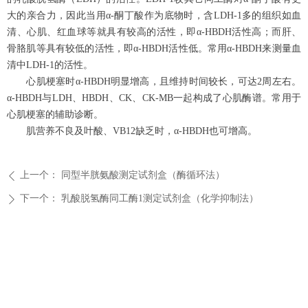
大的亲合力，因此当用α-酮丁酸作为底物时，含LDH-1多的组织如血
清、心肌、红血球等就具有较高的活性，即α-HBDH活性高；而肝、
骨胳肌等具有较低的活性，即α-HBDH活性低。常用α-HBDH来测量血
清中LDH-1的活性。
心肌梗塞时α-HBDH明显增高，且维持时间较长，可达2周左右。
α-HBDH与LDH、HBDH、CK、CK-MB一起构成了心肌酶谱。常用于
心肌梗塞的辅助诊断。
肌营养不良及叶酸、VB12缺乏时，α-HBDH也可增高。
上一个：
同型半胱氨酸测定试剂盒（酶循环法）
ꄴ
下一个：
乳酸脱氢酶同工酶1测定试剂盒（化学抑制法）
ꄲ