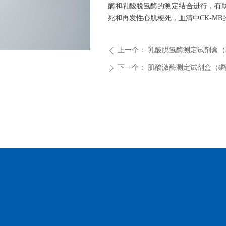
酶和乳酸脱氢酶的测定结合进行，有
死和再发性心肌梗死，血清中CK-M
上一个：
乳酸脱氢酶测定试剂盒（
ꄴ
ꁇ
下一个：
肌酸激酶测定试剂盒（磷
ꄲ