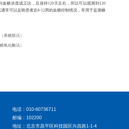
血糖浓度成正比，且保持120天左右，所以可以观测到120
通常可以反映患者近8-12周的血糖控制情况，常用于监测糖
（果糖胺法）
糖氧化酶法）
电话：010-60736711
邮编：102200
地址：北京市昌平区科技园区兴昌路1-1-4